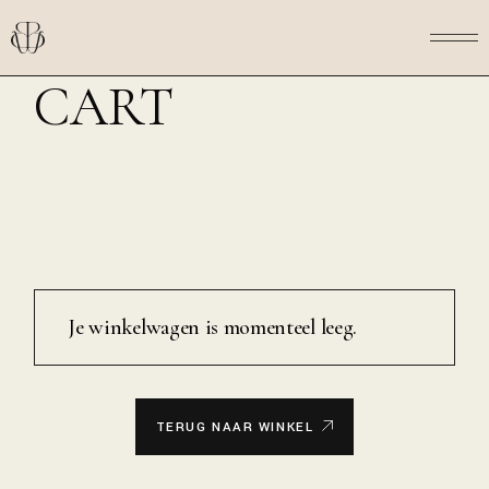
Skip
to
the
content
CART
Je winkelwagen is momenteel leeg.
TERUG NAAR WINKEL